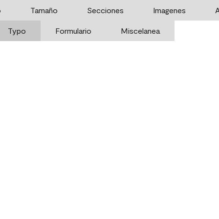
o
Tamaño
Secciones
Imagenes
A
Typo
Formulario
Miscelanea