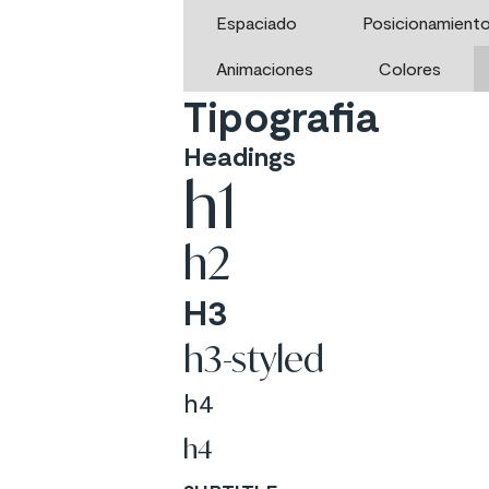
Espaciado
Posicionamient
Animaciones
Colores
Tipografia
Headings
h1
h2
H3
h3-styled
h4
h4