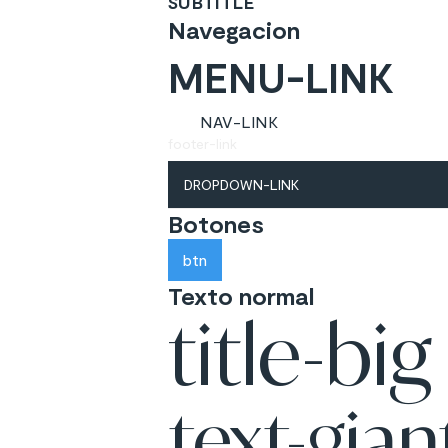
SUBTITLE
Navegacion
MENU-LINK
NAV-LINK
footer-link
DROPDOWN-LINK
Botones
btn
Texto normal
title-big
text-gian